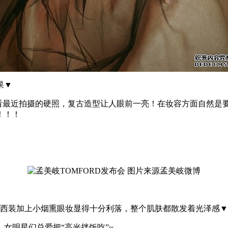
果▼
表，看看最近拍摄的硬照，复古造型让人眼前一亮！在妆容方面自然
！！！
色西装加上小烟熏眼妆显得十分利落，整个肌肤都散发着光泽感▼
女明星们总爱把“高光拌饭吃”~