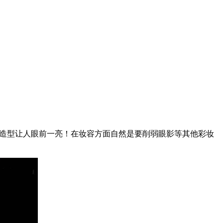
硬照，复古造型让人眼前一亮！在妆容方面自然是要削弱眼影等其他彩妆