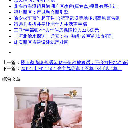
惠民補貼豈能打欠條
龙海市海澄镇月港棚户区改造(豆巷点)项目有序推进
福州新区：产城融合新引擎
除夕火车票昨起开售 合肥至武汉等地多趟高铁票售罄
靖远县多措并举让老年人生活更幸福
三亚“幸福账本”去年住房保障投入22.6亿元
【河北治水探访】迁安：被“海绵”改写的城市肌理
雄安新区将建设建筑产业园
上一篇：
楼市彻底凉凉 香港财长依然放狠话：不会放松地产管
下一篇：
2019年想变＂猪＂光宝气你说了不算 它们说了算！
综合文章