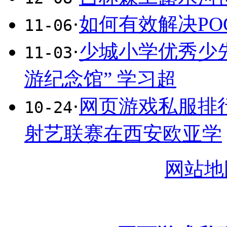
·
如何有效解决PO
11-06
·
少城小学优秀少
11-03
游纪念馆” 学习超
·
网页游戏私服排
10-24
射艺联赛在西安欧亚学
网站地