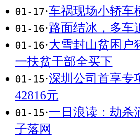
·
车祸现场小轿车横
01-17
·
路面结冰，多车追
01-16
·
大雪封山贫困户
01-16
一扶贫干部全买下
·
深圳公司首享专项
01-15
42816元
·
一日浪读：劫杀
01-15
子落网