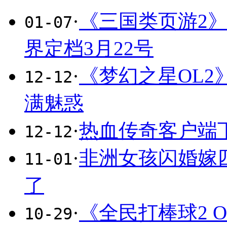
·
《三国类页游2
01-07
界定档3月22号
·
《梦幻之星OL2
12-12
满魅惑
·
热血传奇客户端
12-12
·
非洲女孩闪婚嫁
11-01
了
·
《全民打棒球2 O
10-29