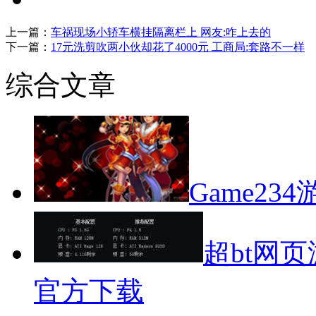
上一篇：
车祸现场小轿车横挂隔离栏上 网友:咋上去的
下一篇：
17元洗剪吹两小伙却花了4000元 工商局:套路不一样
综合文章
Game2
超bt网
官方下载