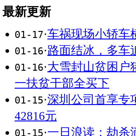
最新更新
·
车祸现场小轿车横
01-17
·
路面结冰，多车追
01-16
·
大雪封山贫困户
01-16
一扶贫干部全买下
·
深圳公司首享专项
01-15
42816元
·
一日浪读：劫杀
01-15