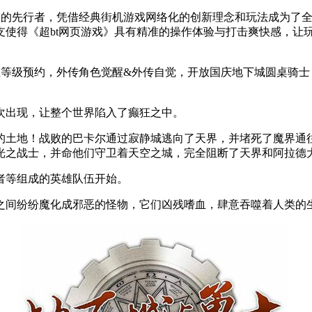
CT）的先行者，凭借经典街机游戏网络化的创新理念和玩法成为
支使得《超bt网页游戏》具有精准的操作体验与打击爽快感，让
&全职业等级预约，外传角色觉醒&外传自觉，开放国庆地下城圆桌
次出现，让整个世界陷入了癫狂之中。
土地！战败的巴卡尔通过寂静城逃向了天界，并堵死了魔界通
光之战士，并命他们守卫着天空之城，完全阻断了天界和阿拉德
者等组成的英雄队伍开始。
间纷纷魔化成邪恶的怪物，它们凶残嗜血，肆意吞噬着人类的