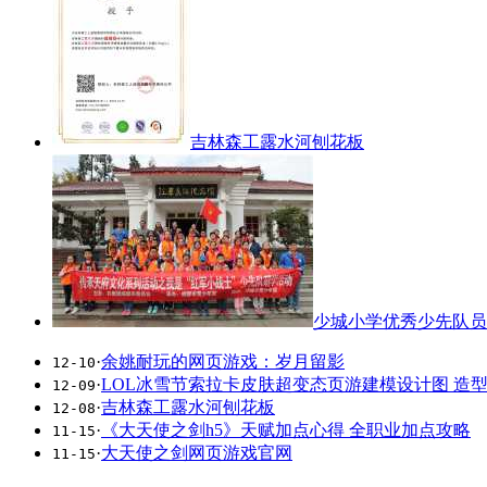
吉林森工露水河刨花板
少城小学优秀少先队员
·
余姚耐玩的网页游戏：岁月留影
12-10
·
LOL冰雪节索拉卡皮肤超变态页游建模设计图 造
12-09
·
吉林森工露水河刨花板
12-08
·
《大天使之剑h5》天赋加点心得 全职业加点攻略
11-15
·
大天使之剑网页游戏官网
11-15