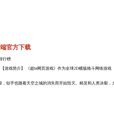
户端官方下载
私服排行榜
.15.0 【游戏简介】 《超bt网页游戏》作为全球2D横版格斗网
，似乎也随着天空之城的消失而开始毁灭。精灵和人类决裂，
。