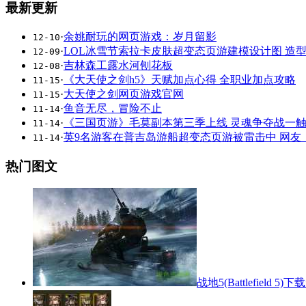
最新更新
·
余姚耐玩的网页游戏：岁月留影
12-10
·
LOL冰雪节索拉卡皮肤超变态页游建模设计图 造
12-09
·
吉林森工露水河刨花板
12-08
·
《大天使之剑h5》天赋加点心得 全职业加点攻略
11-15
·
大天使之剑网页游戏官网
11-15
·
鱼音无尽，冒险不止
11-14
·
《三国页游》毛莫副本第三季上线 灵魂争夺战一
11-14
·
英9名游客在普吉岛游船超变态页游被雷击中 网友
11-14
热门图文
战地5(Battlefield