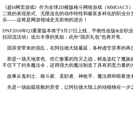
《超bt网页游戏》作为全球2D横版格斗网络游戏（MMOA
二致的表现形式、无限连击的动作特性和极富多样化的职业分
乐——这将是网游领域史无前例的进步！
DNF2016年Q3重要版本将于9月27日上线，平衡性改版
拉回流活动）送出丰厚的奖励；此外“国庆礼包”也将开售。
因异变带来的混乱，在阿拉德大陆蔓延，各种虚空异界的再
那是一场天地变色、伤亡惨重的毁灭之战，鲜血染红了魔族的
不仅下了封杀魔法令，还用强大的魔法制造了具有邪恶力量的
故事从鬼剑士、格斗家、圣职者、神枪手、魔法师和暗夜使
先是一场如瘟疫般的异变，让阿拉德大陆上的动植物在一夕之