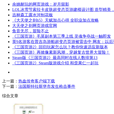
余姚耐玩的网页游戏：岁月留影
LOL冰雪节索拉卡皮肤超变态页游建模设计图 造型精美
吉林森工露水河刨花板
《大天使之剑h5》天赋加点心得 全职业加点攻略
大天使之剑网页游戏官网
鱼音无尽，冒险不止
《三国页游》毛莫副本第三季上线 灵魂争夺战一触即发
英9名游客在普吉岛游船超变态页游被雷击中 网友：以后
《三国页游2》回归玩家怎么玩？教你快速适应新版本
《三国页游》再掀像素新风潮，穿越复古世界大冒险！
Steam版《三国页游2》最高同时在线人数排第13
《三国页游2》Steam版游戏介绍 和歪果仁一起玩
上一篇：
热血传奇客户端下载
下一篇：
法国斯特拉斯堡市发生枪击事件
综合文章