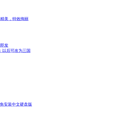
型精美，特效绚丽
触即发
：以后可改为三国
 5)下载免安装中文硬盘版