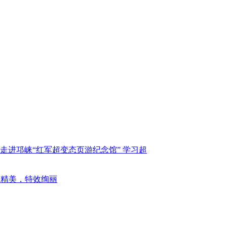
走进邛崃“红军超变态页游纪念馆” 学习超
型精美，特效绚丽