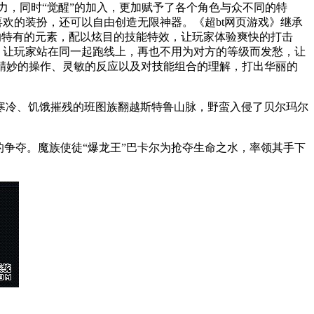
力，同时“觉醒”的加入，更加赋予了各个角色与众不同的特
欢的装扮，还可以自由创造无限神器。《超bt网页游戏》继承
戏的特有的元素，配以炫目的技能特效，让玩家体验爽快的打击
，让玩家站在同一起跑线上，再也不用为对方的等级而发愁，让
精妙的操作、灵敏的反应以及对技能组合的理解，打出华丽的
寒冷、饥饿摧残的班图族翻越斯特鲁山脉，野蛮入侵了贝尔玛尔
争夺。魔族使徒“爆龙王”巴卡尔为抢夺生命之水，率领其手下