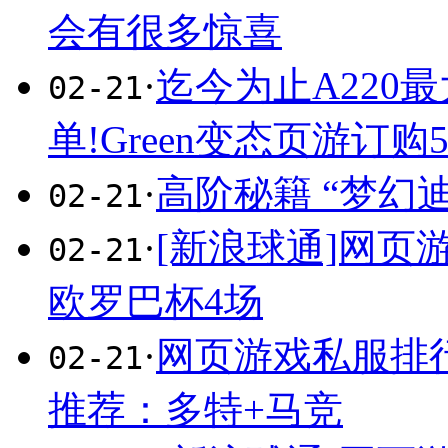
会有很多惊喜
·
迄今为止A220
02-21
单!Green变态页游订购5
·
高阶秘籍 “梦幻
02-21
·
[新浪球通]网
02-21
欧罗巴杯4场
·
网页游戏私服排
02-21
推荐：多特+马竞