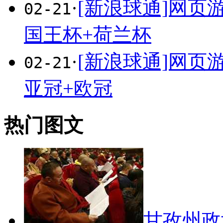
·
[新浪球通]网
02-21
国王杯+荷兰杯
·
[新浪球通]网
02-21
亚冠+欧冠
热门图文
甘孜州政