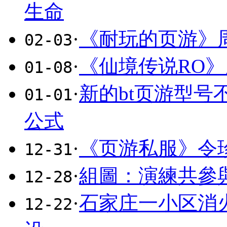
生命
·
《耐玩的页游》
02-03
·
《仙境传说RO
01-08
·
新的bt页游型
01-01
公式
·
《页游私服》令
12-31
·
組圖：演練共參
12-28
·
石家庄一小区消火
12-22