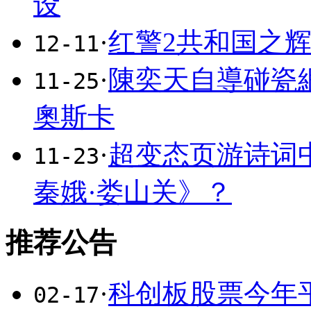
设
·
红警2共和国之
12-11
·
陳奕天自導碰瓷
11-25
奧斯卡
·
超变态页游诗词
11-23
秦娥·娄山关》？
推荐公告
·
科创板股票今年平
02-17