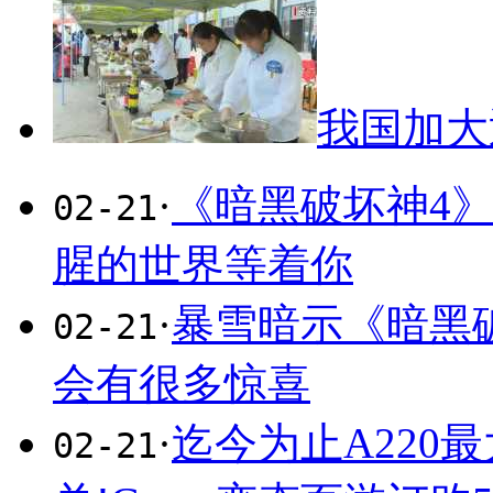
我国加大
·
《暗黑破坏神4
02-21
腥的世界等着你
·
暴雪暗示《暗黑
02-21
会有很多惊喜
·
迄今为止A220
02-21