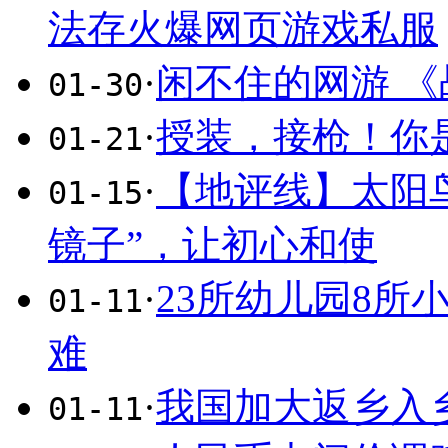
法存火爆网页游戏私服
·
闲不住的网游 《
01-30
·
授装，接枪！你
01-21
·
【地评线】太阳
01-15
镜子”，让初心和使
·
23所幼儿园8所
01-11
难
·
我国加大返乡入
01-11