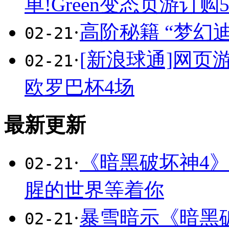
单!Green变态页游订购5
·
高阶秘籍 “梦幻
02-21
·
[新浪球通]网
02-21
欧罗巴杯4场
最新更新
·
《暗黑破坏神4
02-21
腥的世界等着你
·
暴雪暗示《暗黑
02-21