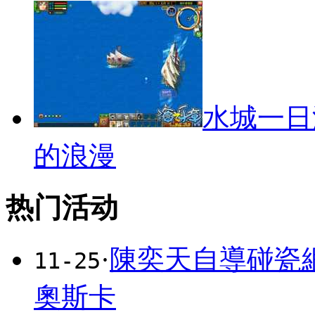
水城一日
的浪漫
热门活动
·
陳奕天自導碰瓷
11-25
奧斯卡