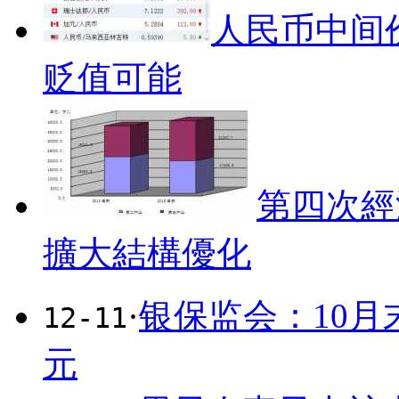
人民币中间价
贬值可能
第四次經
擴大結構優化
·
银保监会：10月
12-11
元