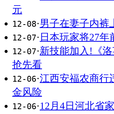
元
·
男子在妻子内裤
12-08
·
日本玩家将27年
12-07
·
新技能加入!《洛
12-07
抢先看
·
江西安福农商行
12-06
金风险
·
12月4日河北省
12-06