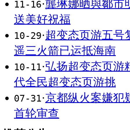
·
龔琳娜晒與鄒市
11-16
送美好祝福
·
超变态页游五号
10-29
遥三火箭已运抵海南
·
弘扬超变态页游
10-11
代全民超变态页游挑
·
京都纵火案嫌犯
07-31
首轮审查