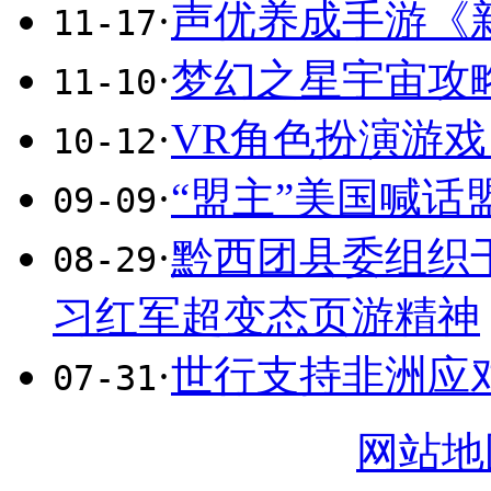
·
声优养成手游《
11-17
·
梦幻之星宇宙攻略
11-10
·
VR角色扮演游
10-12
·
“盟主”美国喊话
09-09
·
黔西团县委组织
08-29
习红军超变态页游精神
·
世行支持非洲应
07-31
网站地