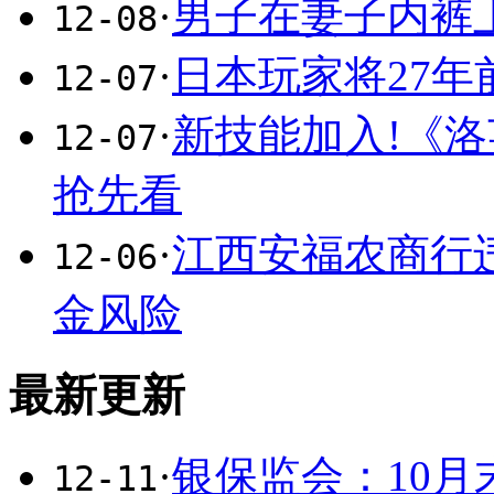
·
男子在妻子内裤
12-08
·
日本玩家将27年
12-07
·
新技能加入!《洛
12-07
抢先看
·
江西安福农商行
12-06
金风险
最新更新
·
银保监会：10月
12-11