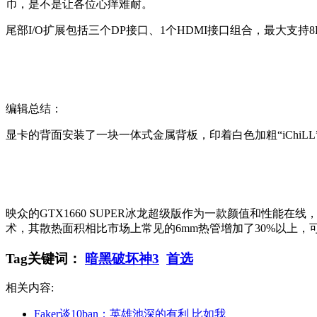
币，是不是让各位心痒难耐。
尾部I/O扩展包括三个DP接口、1个HDMI接口组合，最大支
编辑总结：
显卡的背面安装了一块一体式金属背板，印着白色加粗“iChiL
映众的GTX1660 SUPER冰龙超级版作为一款颜值和性能在
术，其散热面积相比市场上常见的6mm热管增加了30%以上，
Tag关键词：
暗黑破坏神3
首选
相关内容:
Faker谈10ban：英雄池深的有利 比如我