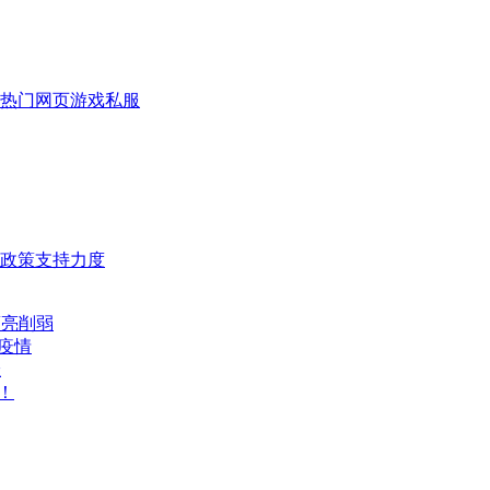
热门网页游戏私服
政策支持力度
葛亮削弱
击疫情
佳
！