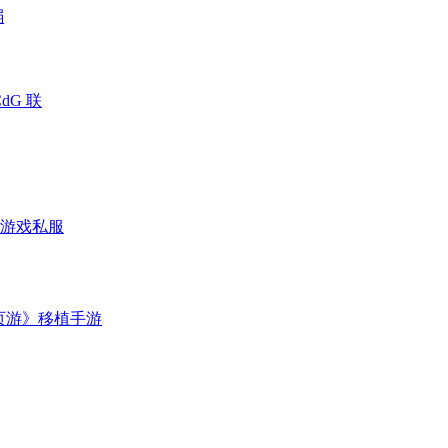
弱
CdG 联
游戏私服
页游》移植手游