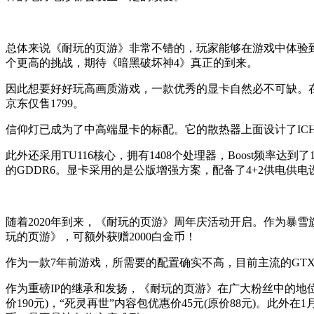
总体来说《耐玩的页游》非常不错的，玩家能够在游戏中体验
个更高的挑战，期待《暗黑破坏神4》真正的到来。
因此想要好好玩高画质游戏，一款优秀的显卡自然必不可缺。在这里
京东仅售1799。
信仰灯已成为了中高端显卡的标配。它的散热器上面设计了IC
此外还采用TU116核心，拥有1408个处理器，Boost频率达到了183
的GDDR6。显卡采用的是公版增强方案，配备了4+2供电供电
随着2020年到来，《耐玩的页游》周年庆活动开启。作为暴雪旗
玩的页游》，可额外获赠2000白金币！
作为一款7年前游戏，所需要的配置确实不高，目前主流的GTX
作为重磅IP的继承和发扬，《耐玩的页游》在广大粉丝中的地位是颇
价190元)，“死灵再世”内容包优惠价45元(原价88元)。此