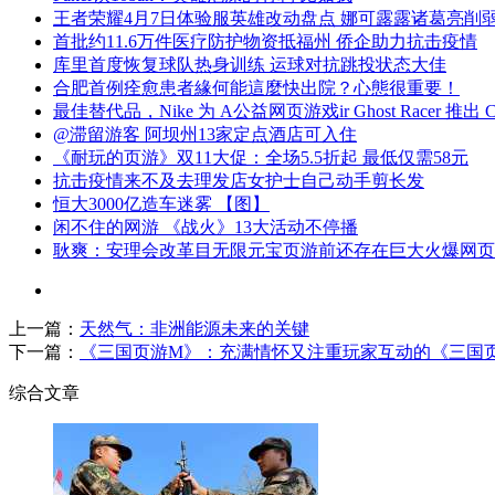
王者荣耀4月7日体验服英雄改动盘点 娜可露露诸葛亮削
首批约11.6万件医疗防护物资抵福州 侨企助力抗击疫情
库里首度恢复球队热身训练 运球对抗跳投状态大佳
合肥首例痊愈患者緣何能這麼快出院？心態很重要！
最佳替代品，Nike 为 A公益网页游戏ir Ghost Racer 推出 
@滞留游客 阿坝州13家定点酒店可入住
《耐玩的页游》双11大促：全场5.5折起 最低仅需58元
抗击疫情来不及去理发店女护士自己动手剪长发
恒大3000亿造车迷雾 【图】
闲不住的网游 《战火》13大活动不停播
耿爽：安理会改革目无限元宝页游前还存在巨大火爆网页
上一篇：
天然气：非洲能源未来的关键
下一篇：
《三国页游M》：充满情怀又注重玩家互动的《三国
综合文章