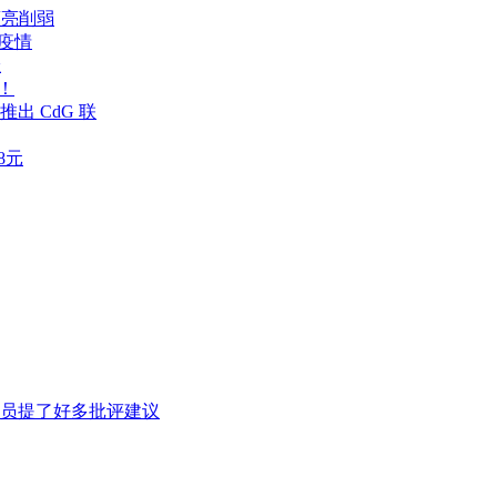
葛亮削弱
击疫情
佳
！
 推出 CdG 联
8元
员提了好多批评建议