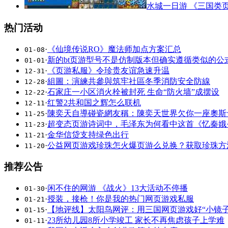
水城一日游 《三国类
热门活动
·
《仙境传说RO》魔法师加点方案汇总
01-08
·
新的bt页游型号不是仿制版本但确实遵循类似的公
01-01
·
《页游私服》令珍贵友谊急速升温
12-31
·
組圖：演練共參與筑牢社區冬季消防安全防線
12-28
·
石家庄一小区消火栓被封死 生命“防火墙”成摆设
12-22
·
红警2共和国之辉怎么联机
12-11
·
陳奕天自導碰瓷網友稱：陳奕天世界欠你一座奧斯
11-25
·
超变态页游诗词中，毛泽东为何看中这首《忆秦娥
11-23
·
金华信贷支持绿色出行
11-21
·
公益网页游戏珍珠怎火爆页游么兑换？获取珍珠方法
11-20
推荐公告
·
闲不住的网游 《战火》13大活动不停播
01-30
·
授装，接枪！你是我的热门网页游戏私服
01-21
·
【地评线】太阳鸟网评：用三国网页游戏好“小镜子
01-15
·
23所幼儿园8所小学竣工 家长不再焦虑孩子上学难
01-11