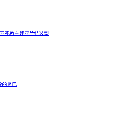
不死教主拜亚兰特装型
放的尾巴