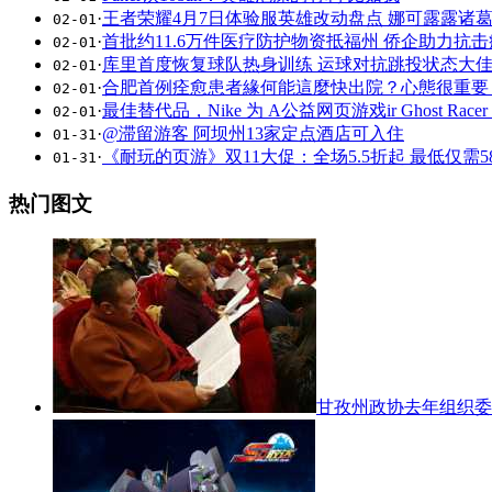
·
王者荣耀4月7日体验服英雄改动盘点 娜可露露诸
02-01
·
首批约11.6万件医疗防护物资抵福州 侨企助力抗
02-01
·
库里首度恢复球队热身训练 运球对抗跳投状态大
02-01
·
合肥首例痊愈患者緣何能這麼快出院？心態很重要
02-01
·
最佳替代品，Nike 为 A公益网页游戏ir Ghost Racer
02-01
·
@滞留游客 阿坝州13家定点酒店可入住
01-31
·
《耐玩的页游》双11大促：全场5.5折起 最低仅需5
01-31
热门图文
甘孜州政协去年组织委