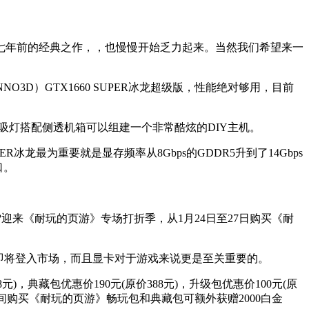
七年前的经典之作，，也慢慢开始乏力起来。当然我们希望来一
D）GTX1660 SUPER冰龙超级版，性能绝对够用，目前
吸灯搭配侧透机箱可以组建一个非常酷炫的DIY主机。
SUPER冰龙最为重要就是显存频率从8Gbps的GDDR5升到了14Gbps
口。
雪迎来《耐玩的页游》专场打折季，从1月24日至27日购买《耐
大作即将登入市场，而且显卡对于游戏来说更是至关重要的。
典藏包优惠价190元(原价388元)，升级包优惠价100元(原
动期间购买《耐玩的页游》畅玩包和典藏包可额外获赠2000白金