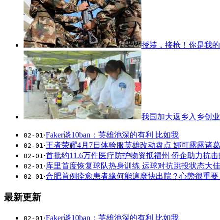
授装，接枪！你是我的
我国加大返乡入乡创业
·
Faker谈10ban：英雄池深的有利 比如我
02-01
·
王者荣耀4月7日体验服英雄改动盘点 娜可露露诸
02-01
·
首批约11.6万件医疗防护物资抵福州 侨企助力抗
02-01
·
库里首度恢复球队热身训练 运球对抗跳投状态大
02-01
·
合肥首例痊愈患者緣何能這麼快出院？心態很重要
02-01
最新更新
·
Faker谈10ban：英雄池深的有利 比如我
02-01