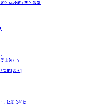
页游》体验威尼斯的浪漫
式
卡
·娄山关》？
攻略[多图]
”，让初心和使