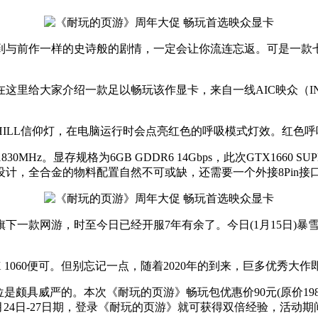
到与前作一样的史诗般的剧情，一定会让你流连忘返。可是一款
给大家介绍一款足以畅玩该作显卡，来自一线AIC映众（INNO3
HILL信仰灯，在电脑运行时会点亮红色的呼吸模式灯效。红色呼
0MHz。显存规格为6GB GDDR6 14Gbps，此次GTX1660 
设计，全合金的物料配置自然不可或缺，还需要一个外接8Pin接
下一款网游，时至今日已经开服7年有余了。今日(1月15日)暴
 1060便可。但别忘记一点，随着2020年的到来，巨多优秀
具威严的。本次《耐玩的页游》畅玩包优惠价90元(原价198元)，
外在1月24日-27日期，登录《耐玩的页游》就可获得双倍经验，活