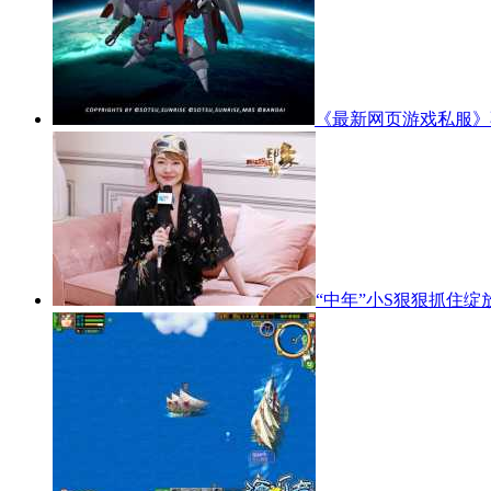
《最新网页游戏私服》
“中年”小S狠狠抓住绽