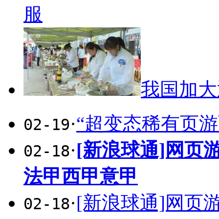
服
我国加大
·
“超变态稀有页游
02-19
·
[新浪球通]网
02-18
法甲西甲意甲
·
[新浪球通]网
02-18