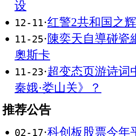
设
·
红警2共和国之
12-11
·
陳奕天自導碰瓷
11-25
奧斯卡
·
超变态页游诗词
11-23
秦娥·娄山关》？
推荐公告
·
科创板股票今年平
02-17