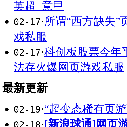
英超+意甲
·
所谓“西方缺失
02-17
戏私服
·
科创板股票今年平
02-17
法存火爆网页游戏私服
最新更新
·
“超变态稀有页游
02-19
·
[新浪球通]网
02-18