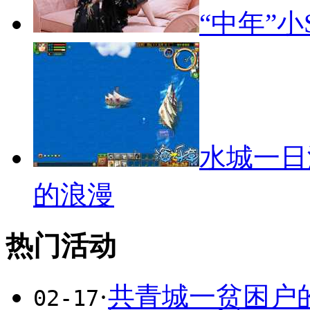
“中年”
水城一日
的浪漫
热门活动
·
共青城一贫困户
02-17