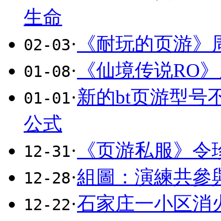
生命
·
《耐玩的页游》
02-03
·
《仙境传说RO
01-08
·
新的bt页游型
01-01
公式
·
《页游私服》令
12-31
·
組圖：演練共參
12-28
·
石家庄一小区消火
12-22