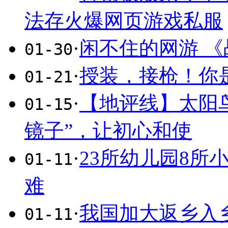
法存火爆网页游戏私服
·
闲不住的网游 《
01-30
·
授装，接枪！你
01-21
·
【地评线】太阳
01-15
镜子”，让初心和使
·
23所幼儿园8所
01-11
难
·
我国加大返乡入
01-11