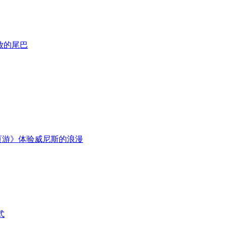
放的尾巴
页游》体验威尼斯的浪漫
式