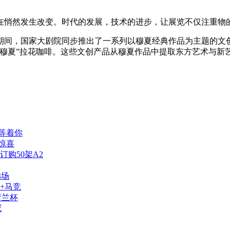
在悄然发生改变。时代的发展，技术的进步，让展览不仅注重物
期间，国家大剧院同步推出了一系列以穆夏经典作品为主题的文
“穆夏”拉花咖啡。这些文创产品从穆夏作品中提取东方艺术与新
等着你
惊喜
订购50架A2
4场
+马竞
荷兰杯
冠