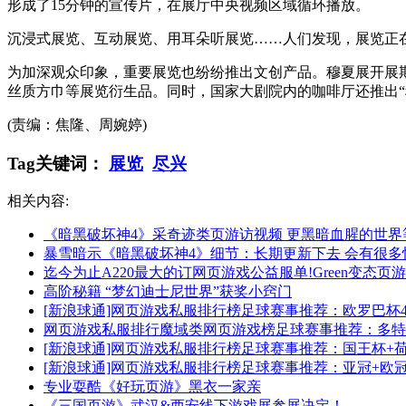
形成了15分钟的宣传片，在展厅中央视频区域循环播放。
沉浸式展览、互动展览、用耳朵听展览……人们发现，展览正
为加深观众印象，重要展览也纷纷推出文创产品。穆夏展开展
丝质方巾等展览衍生品。同时，国家大剧院内的咖啡厅还推出
(责编：焦隆、周婉婷)
Tag关键词：
展览
尽兴
相关内容:
《暗黑破坏神4》采奇迹类页游访视频 更黑暗血腥的世界
暴雪暗示《暗黑破坏神4》细节：长期更新下去 会有很多
迄今为止A220最大的订网页游戏公益服单!Green变态页游
高阶秘籍 “梦幻迪士尼世界”获奖小窍门
[新浪球通]网页游戏私服排行榜足球赛事推荐：欧罗巴杯
网页游戏私服排行魔域类网页游戏榜足球赛事推荐：多特
[新浪球通]网页游戏私服排行榜足球赛事推荐：国王杯+
[新浪球通]网页游戏私服排行榜足球赛事推荐：亚冠+欧
专业耍酷《好玩页游》黑衣一家亲
《三国页游》武汉&西安线下游戏展参展决定！