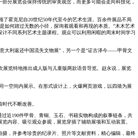
一部分展览会保持传统的审美观念，而更多可能会走向科技化，
了霍克尼自20世纪50年代至今的艺术生涯。百余件展品不局
是如何踏过无数的小径，探询着观看和再现的本质。”木木艺术
设计不同系列艺术主题课程。观众可以利用闲暇的周末时间学习
意大利返还中国流失文物展”，另一个是“证古泽今——甲骨文
本次展览特地推出成人版与儿童版两款语音导览。赵永说，展览
在同一空间内展示。在形式设计上，火爆网页游戏，以四墙为展
着时代不断改善。
过近190件甲骨、青铜、玉石、书籍实物构成的叙事链条，共
展览内容、吸引观众参观，展览穿插了辅助展项和互动装置。
拍摄，并参考珍贵的纪录片、照片等文献资料，精心编辑，最终