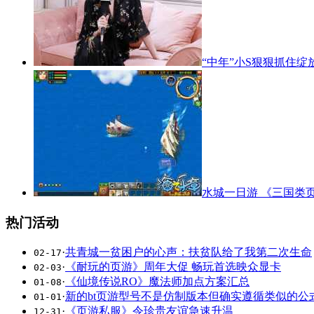
“中年”小S狠狠抓住绽
水城一日游 《三国类
热门活动
·
共青城一贫困户的心声：扶贫队给了我第二次生命
02-17
·
《耐玩的页游》周年大促 畅玩首选映众显卡
02-03
·
《仙境传说RO》魔法师加点方案汇总
01-08
·
新的bt页游型号不是仿制版本但确实遵循类似的公
01-01
·
《页游私服》令珍贵友谊急速升温
12-31