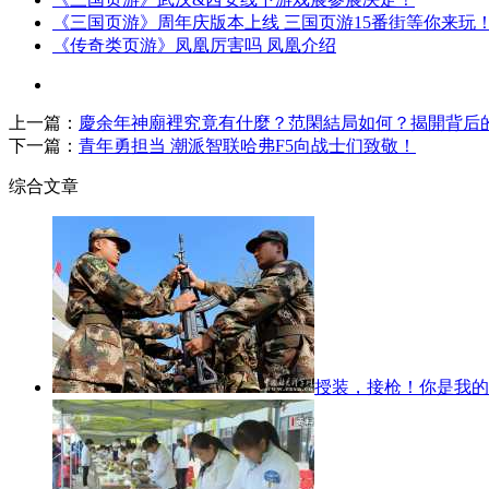
《三国页游》周年庆版本上线 三国页游15番街等你来玩
《传奇类页游》凤凰厉害吗 凤凰介绍
上一篇：
慶余年神廟裡究竟有什麼？范閑結局如何？揭開背后
下一篇：
青年勇担当 潮派智联哈弗F5向战士们致敬！
综合文章
授装，接枪！你是我的