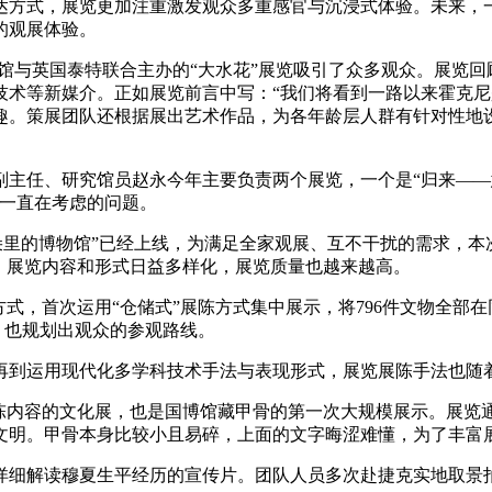
达方式，展览更加注重激发观众多重感官与沉浸式体验。未来，
的观展体验。
馆与英国泰特联合主办的“大水花”展览吸引了众多观众。展览回顾
技术等新媒介。正如展览前言中写：“我们将看到一路以来霍克尼
趣。策展团队还根据展出艺术作品，为各年龄层人群有针对性地
主任、研究馆员赵永今年主要负责两个展览，一个是“归来——
队一直在考虑的问题。
耳朵里的博物馆”已经上线，为满足全家观展、互不干扰的需求，
，展览内容和形式日益多样化，展览质量也越来越高。
方式，首次运用“仓储式”展陈方式集中展示，将796件文物全部
，也规划出观众的参观路线。
再到运用现代化多学科技术手法与表现形式，展览展陈手法也随
陈内容的文化展，也是国博馆藏甲骨的第一次大规模展示。展览通
文明。甲骨本身比较小且易碎，上面的文字晦涩难懂，为了丰富
详细解读穆夏生平经历的宣传片。团队人员多次赴捷克实地取景