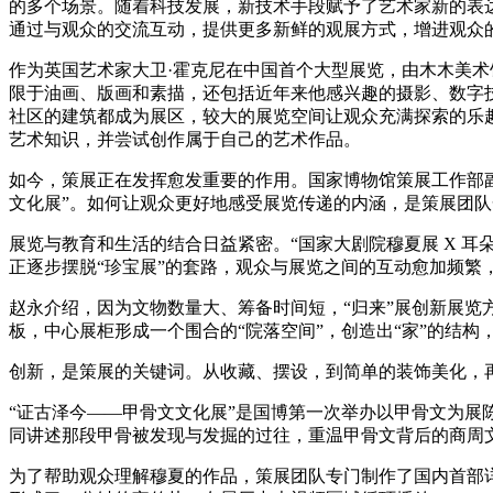
的多个场景。随着科技发展，新技术手段赋予了艺术家新的表
通过与观众的交流互动，提供更多新鲜的观展方式，增进观众
作为英国艺术家大卫·霍克尼在中国首个大型展览，由木木美术
限于油画、版画和素描，还包括近年来他感兴趣的摄影、数字
社区的建筑都成为展区，较大的展览空间让观众充满探索的乐
艺术知识，并尝试创作属于自己的艺术作品。
如今，策展正在发挥愈发重要的作用。国家博物馆策展工作部副
文化展”。如何让观众更好地感受展览传递的内涵，是策展团
展览与教育和生活的结合日益紧密。“国家大剧院穆夏展 X 
正逐步摆脱“珍宝展”的套路，观众与展览之间的互动愈加频繁
赵永介绍，因为文物数量大、筹备时间短，“归来”展创新展览
板，中心展柜形成一个围合的“院落空间”，创造出“家”的结构
创新，是策展的关键词。从收藏、摆设，到简单的装饰美化，
“证古泽今——甲骨文文化展”是国博第一次举办以甲骨文为展
同讲述那段甲骨被发现与发掘的过往，重温甲骨文背后的商周
为了帮助观众理解穆夏的作品，策展团队专门制作了国内首部