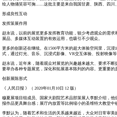
绘人物俑笑容可掬……这批主要是来自我国甘肃、陕西、四川
形成良性互动
发挥策展作用
赵永说，以前的展览更多发挥教育功能，较少考虑观众的需求
展品、多媒体互动装置的有效运用，也吸引不少观众。
更多的创新还在继续。在1500平方米的超大体验空间里，沉
式，通过灯光、音乐、沉浸式影像、VR交互体验、投射映像等
赵永说，近年来，随着观众对展览的兴趣越来越大、要求不断
要举办各种专题展览，深化和拓展基本陈列的内容。更重要的
创新展陈形式
《 人民日报 》（ 2020年01月10日 12 版）
穆夏展项目组成员、国家大剧院艺术品部策展人李默介绍，他
报作品更具舞台感；展厅内放置等比例缩小的圣维特大教堂中
李默认为，随着艺术和生活的关系越来越近，大众对日常审美