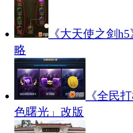
《大天使之剑h
略
《全民打棒
色曙光」改版