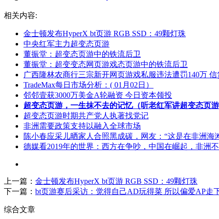
相关内容:
金士顿发布HyperX bt页游 RGB SSD：49颗灯珠
中央红军主力超变态页游
董振堂：超变态页游中的铁流后卫
董振堂：超变变态网页游戏态页游中的铁流后卫
广西隆林农商行三宗新开网页游戏私服违法遭罚140万 
TradeMax每日市场分析：( 01月02日）
邻邻壹获3000万美金A轮融资 今日资本领投
超变态页游，一生抹不去的记忆（听老红军讲超变态页游
超变态页游时期共产党人执著找党记
非洲需要政策支持以融入全球市场
陈小春应采儿晒家人合照黑成碳，网友：“这是在非洲海滩
德媒看2019年的世界：西方在争吵，中国在崛起，非洲
上一篇：
金士顿发布HyperX bt页游 RGB SSD：49颗灯珠
下一篇：
bt页游赛后采访：觉得自己AD玩得菜 所以偏爱AP走
综合文章