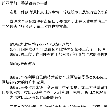
维亚里加、香港都有办事处。
这是一件颇有讽刺意味的事情，传统股市以及银行业的乱象
或许这个估值或许有点偏低，要知道，比特大陆在香港上市的估值大
年的风头也很强劲，而且收益也非常高。
IPO成为比特币行业不可抵挡的趋势？
如今连国内卖矿机年赚百亿的比特大陆都要上市了。10 月 26 日，
Bitfury的上市，这可能有助于加密货币领域与华尔街等
Bitfury走向何方
Bitfury也在利用自己的技术帮助全球区块链委员会(Global Blockchain
区块链技术的推广和应用。
Bitfury主要收益来源于交易费、挖矿奖励、第三方基础设施
比增长70%。按照26%利润率，未计利息、税项、折旧及摊销前的利
为何对Bitfury有如此高的期待？
其实早在2014年，Bitfury联合创始人Valery Vav