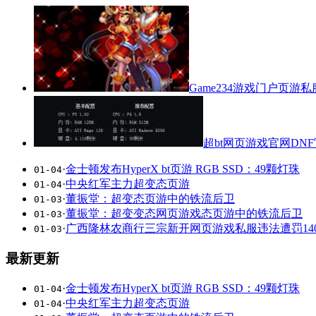
Game234游戏门户页游
超bt网页游戏官网DN
·
金士顿发布HyperX bt页游 RGB SSD：49颗灯珠
01-04
·
中央红军主力超变态页游
01-04
·
董振堂：超变态页游中的铁流后卫
01-03
·
董振堂：超变变态网页游戏态页游中的铁流后卫
01-03
·
广西隆林农商行三宗新开网页游戏私服违法遭罚14
01-03
最新更新
·
金士顿发布HyperX bt页游 RGB SSD：49颗灯珠
01-04
·
中央红军主力超变态页游
01-04