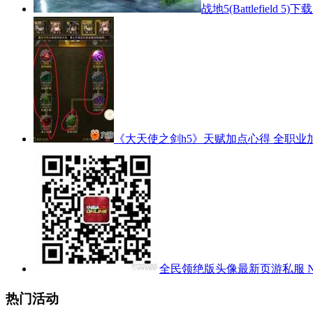
战地5(Battlefield
《大天使之剑h5》天赋加点心得 全职业
全民领绝版头像最新页游私服 N
热门活动