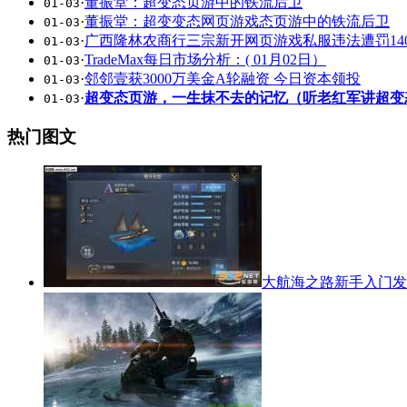
·
董振堂：超变态页游中的铁流后卫
01-03
·
董振堂：超变变态网页游戏态页游中的铁流后卫
01-03
·
广西隆林农商行三宗新开网页游戏私服违法遭罚14
01-03
·
TradeMax每日市场分析：( 01月02日）
01-03
·
邻邻壹获3000万美金A轮融资 今日资本领投
01-03
·
超变态页游，一生抹不去的记忆（听老红军讲超变
01-03
热门图文
大航海之路新手入门发