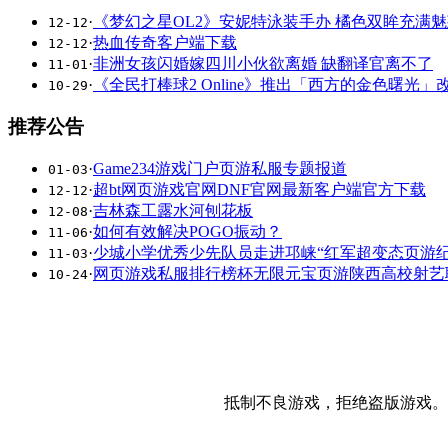
·
《梦幻之星OL2》安妮特泳装手办 橘色双眸充满
12-12
·
热血传奇客户端下载
12-12
·
非洲女孩闪婚嫁四川小伙欲离婚 缺翻译官离不了
11-01
·
《全民打棒球2 Online》推出「西方的金色曙光」
10-29
推荐公告
·
Game234游戏门户页游私服专题报道
01-03
·
超bt网页游戏官网DNF官网最新客户端官方下载
12-12
·
吉林森工露水河刨花板
12-08
·
如何有效解决POGO振动？
11-06
·
少城小学优秀少先队员走进邛崃“红军超变态页游纪
11-03
·
网页游戏私服排行榜杯无限元宝页游陕西高校射艺
10-24
抵制不良游戏，拒绝盗版游戏。